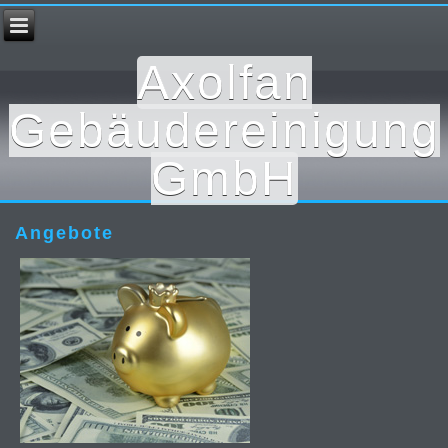
Axolfan
Gebäudereinigung
GmbH
Angebote